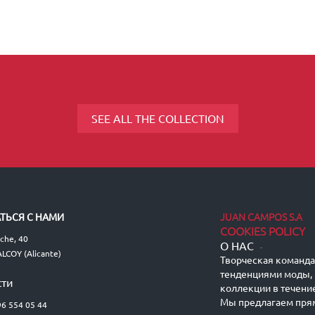
SEE ALL THE COLLECTION
JUAN CAMPOS S.A
ТЬСЯ С НАМИ
COOKIES POLICY
lche, 40
О НАС
-
LCOY (Alicante)
Творческая команда 
тенденциями моды, 
сти
коллекции в течение
Мы предлагаем пря
96 554 05 44