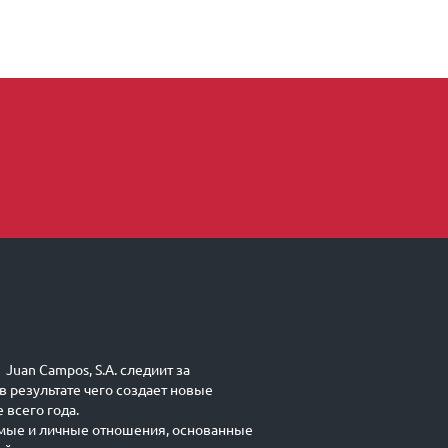
Juan Campos, S.A. следиит за
в результате чего создает новые
 всего года.
мые и личные отношения, основанные