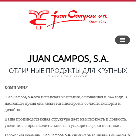
Перекл
навига
JUAN CAMPOS, S.A.
ОТЛИЧНЫЕ ПРОДУКТЫ ДЛЯ КРУПНЫХ
ЗАКАЗЧИКОВ
КОМПАНИЯ
Juan Campos, S.A.
это испанская компания, основанная в 1964 году. В
настоящее время она является пионером в области экспорта и
дизайна.
Наша производственная структура дает нам гибкость и ловкость,
увеличивая производительность и усскорить сроки поставки .
Творческая команда
Juan Campos, S.A.
следиит за тенденциями моды, в