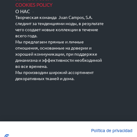
COOKIES POLICY
О НАС
-
Творческая команда Juan Campos, S.A.
следиит за тенденциями моды, в результате
чего создает новые коллекции в течение
всего года.
Мы предлагаем прямые и личные
отношения, основанные на доверии и
хорошей коммуникации, при поддержке
динамизма и эффективности необходимой
во все времена.
Мы производим широкий ассортимент
декоративных тканей и дома.
Español
Français
русский язык
English (UK)
Política de privacidad
Deutsch