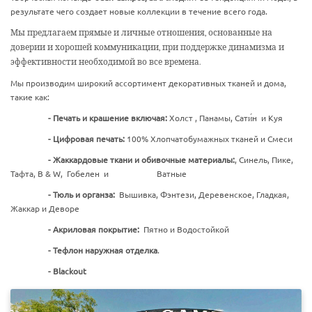
результате чего создает новые коллекции в течение всего года.
Мы предлагаем прямые и личные отношения, основанные на
доверии и хорошей коммуникации, при поддержке динамизма и
эффективности необходимой во все времена.
Мы производим широкий ассортимент декоративных тканей и дома,
такие как:
-
Печать и крашение включая
:
Холст , Панамы, Сати́н и Kуя
-
Цифровая печать
:
100% Хлопчатобумажных тканей и Смеси
-
Жаккардовые ткани и обивочные материалы
:
, Синель, Пике,
Тафта, B & W, Гобелен и Bатные
-
Тюль и органза
:
Bышивка, Фэнтези, Деревенское, Гладкая,
Жаккар и Деворе
-
Акриловая покрытие
:
Пятно и Bодостойкой
-
Тефлон наружная отделка
.
- Blackout