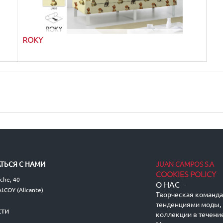
ROKY
JUAN CAMPOS S.A
ТЬСЯ С НАМИ
COOKIES POLICY
lche, 40
О НАС
-
LCOY (Alicante)
Творческая команда 
тенденциями моды, 
сти
коллекции в течение