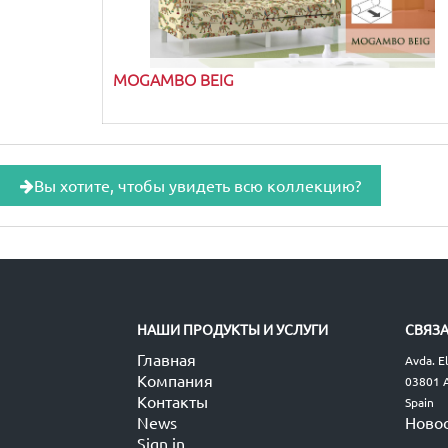
MOGAMBO BEIG
Вы хотите, чтобы увидеть всю коллекцию?
НАШИ ПРОДУКТЫ И УСЛУГИ
СВЯЗА
Главная
Avda. E
Компания
03801 A
Контакты
Spain
News
Ново
Sign in