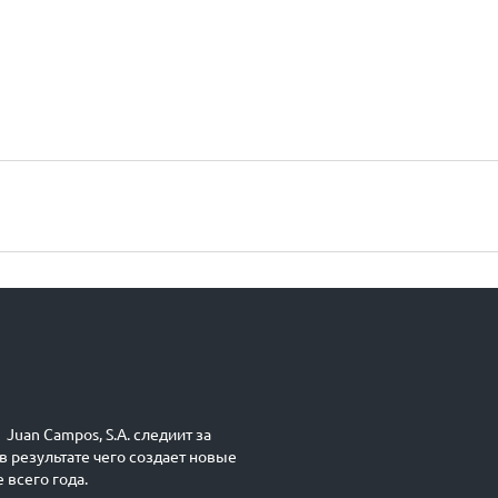
Juan Campos, S.A. следиит за
в результате чего создает новые
 всего года.