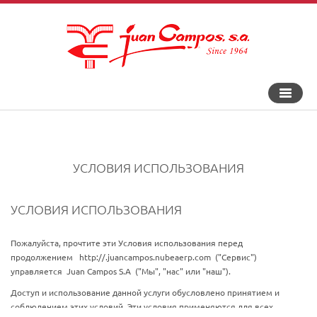
Перекл
навига
УСЛОВИЯ ИСПОЛЬЗОВАНИЯ
УСЛОВИЯ ИСПОЛЬЗОВАНИЯ
Пожалуйста, прочтите эти Условия использования перед
продолжением
http://.juancampos.nubeaerp.com
("Сервис")
управляется
Juan Campos S.A
("Мы", "нас" или "наш").
Доступ и использование данной услуги обусловлено принятием и
соблюдением этих условий. Эти условия применяются для всех