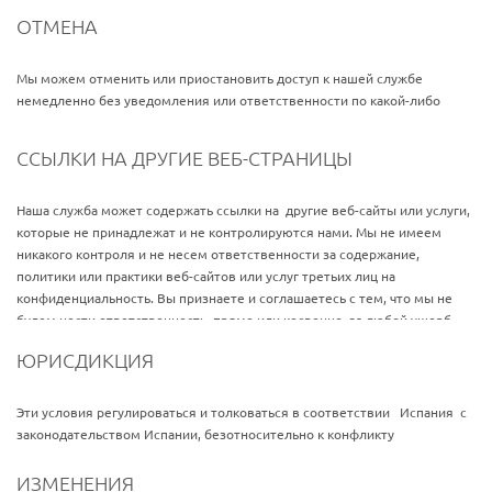
посетителей и других пользователей, которые имеют доступ или
ОТМЕНА
пользоваться услугой. Получая доступ или используя услуги вы
соглашаетесь с этими условиями.
Мы можем отменить или приостановить доступ к нашей службе
Если вы не согласны с какой-либо части условий, то вы не можете
немедленно без уведомления или ответственности по какой-либо
получить доступ к услуги.
причине без ограничения нарушения условий.
ССЫЛКИ НА ДРУГИЕ ВЕБ-СТРАНИЦЫ
Наша служба может содержать ссылки на другие веб-сайты или услуги,
которые не принадлежат и не контролируются нами. Мы не имеем
никакого контроля и не несем ответственности за содержание,
политики или практики веб-сайтов или услуг третьих лиц на
конфиденциальность. Вы признаете и соглашаетесь с тем, что мы не
будем нести ответственность, прямо или косвенно, за любой ущерб
или убытки, вызванные или предположительно быть вызвано или в
ЮРИСДИКЦИЯ
связи с использованием или доверием к любому содержанию, товаров
или услуг, доступных на или через такие сайты или услуги.
Эти условия регулироваться и толковаться в соответствии
Испания
с
Мы советуем прочитать правила и условия и политику
законодательством Испании, безотносительно к конфликту
конфиденциальности сторонних веб-сайтов или услуг, которые вы
юридических положений.
посещаете.
ИЗМЕНЕНИЯ