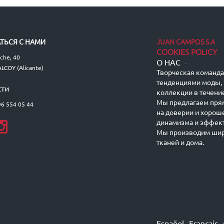
JUAN CAMPOS S.A
ТЬСЯ С НАМИ
COOKIES POLICY
lche, 40
О НАС
-
LCOY (Alicante)
Творческая команда 
тенденциями моды, 
сти
коллекции в течение
Мы предлагаем пря
96 554 05 44
на доверии и хорош
динамизма и эффект
Мы производим шир
тканей и дома.
Español
Français