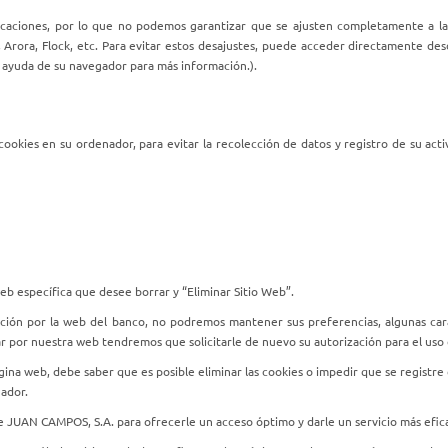
icaciones, por lo que no podemos garantizar que se ajusten completamente a la
rora, Flock, etc. Para evitar estos desajustes, puede acceder directamente de
la ayuda de su navegador para más información.).
cookies en su ordenador, para evitar la recolección de datos y registro de su acti
 web específica que desee borrar y “Eliminar Sitio Web”.
ción por la web del banco, no podremos mantener sus preferencias, algunas cara
ar por nuestra web tendremos que solicitarle de nuevo su autorización para el uso 
 página web, debe saber que es posible eliminar las cookies o impedir que se regis
gador.
de JUAN CAMPOS, S.A. para ofrecerle un acceso óptimo y darle un servicio más efic