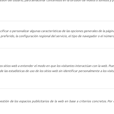
esión del usuario, para almacenar contenidos en la difusión de videos o sonidos y
ificar o personalizar algunas características de las opciones generales de la págin
preferido, la configuración regional del servicio, el tipo de navegador o el núme
os sitios web a entender el modo en que los visitantes interactúan con la web. Pue
e las estadísticas de uso de los sitios web sin identificar personalmente a los visit
gestión de los espacios publicitarios de la web en base a criterios concretos. Por