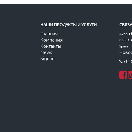
НАШИ ПРОДУКТЫ И УСЛУГИ
СВЯЗА
Главная
Avda. E
Компания
03801 A
Контакты
Spain
News
Ново
Sign in
+34 