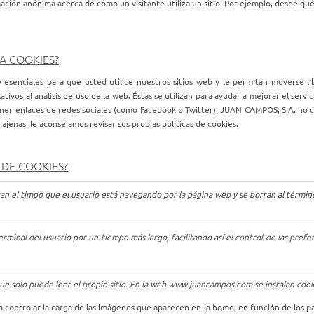
ación anónima acerca de cómo un visitante utiliza un sitio. Por ejemplo, desde qué
ZA COOKIES?
esenciales para que usted utilice nuestros sitios web y le permitan moverse lib
vos al análisis de uso de la web. Éstas se utilizan para ayudar a mejorar el servic
ener enlaces de redes sociales (como Facebook o Twitter). JUAN CAMPOS, S.A. no co
ajenas, le aconsejamos revisar sus propias políticas de cookies.
 DE COOKIES?
ran el timpo que el usuario está navegando por la página web y se borran al términ
minal del usuario por un tiempo más largo, facilitando así el control de las prefe
ue solo puede leer el propio sitio. En la web www.juancampos.com se instalan cooki
ra controlar la carga de las imágenes que aparecen en la home, en función de los 