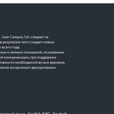
Juan Campos, S.A. следиит за
в результате чего создает новые
 всего года.
мые и личные отношения, основанные
ей коммуникации, при поддержке
ивности необходимой во все времена.
окий ассортимент декоративных
русский язык
English (UK)
Deutsch