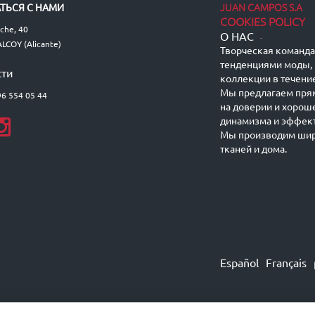
JUAN CAMPOS S.A
ТЬСЯ С НАМИ
COOKIES POLICY
lche, 40
О НАС
-
LCOY (Alicante)
Творческая команда 
тенденциями моды, 
сти
коллекции в течение
Мы предлагаем пря
96 554 05 44
на доверии и хорош
динамизма и эффект
Мы производим шир
тканей и дома.
Español
Français