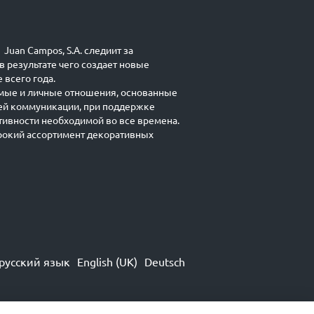
Juan Campos, S.A. следиит за
в результате чего создает новые
 всего года.
мые и личные отношения, основанные
ей коммуникации, при поддержке
ивности необходимой во все времена.
окий ассортимент декоративных
русский язык
English (UK)
Deutsch