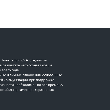
Juan Campos, S.A. следиит за
в результате чего создает новые
 всего года.
мые и личные отношения, основанные
ей коммуникации, при поддержке
ивности необходимой во все времена.
окий ассортимент декоративных