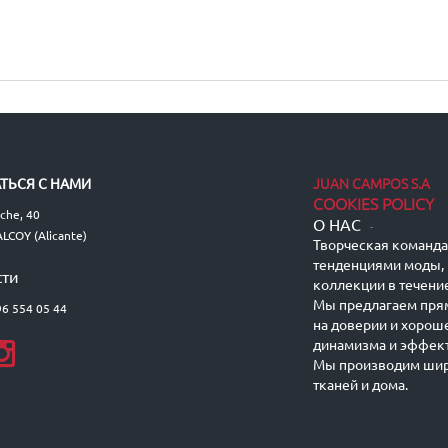
JUAN CAMPOS S.A
ТЬСЯ С НАМИ
COOKIES POLICY
lche, 40
О НАС
-
LCOY (Alicante)
Творческая команда 
тенденциями моды, 
сти
коллекции в течение
Мы предлагаем пря
96 554 05 44
на доверии и хорош
динамизма и эффект
Мы производим шир
тканей и дома.