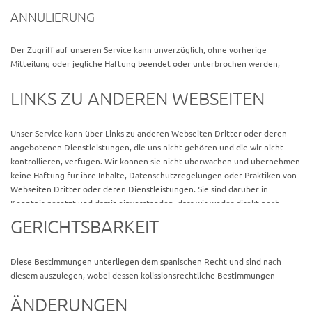
sowie anderen Parteien, die auf den Service zugreifen möchten.
ANNULIERUNG
Sofern Sie auf den Service zugreifen, stimmen Sie den
Nutzungsbedingungen automatisch zu. Wenn Sie mit irgendeinem Teil der
Der Zugriff auf unseren Service kann unverzüglich, ohne vorherige
Bedingungen nicht einverstanden sind, können Sie nicht auf den Service
Mitteilung oder jegliche Haftung beendet oder unterbrochen werden,
zugreifen.
wenn die Nutzungsbedingungen nicht eingehalten werden.
LINKS ZU ANDEREN WEBSEITEN
Unser Service kann über Links zu anderen Webseiten Dritter oder deren
angebotenen Dienstleistungen, die uns nicht gehören und die wir nicht
kontrollieren, verfügen. Wir können sie nicht überwachen und übernehmen
keine Haftung für ihre Inhalte, Datenschutzregelungen oder Praktiken von
Webseiten Dritter oder deren Dienstleistungen. Sie sind darüber in
Kenntnis gesetzt und damit einverstanden, dass wir weder direkt noch
indirekt Haftung für jeglichen Schaden oder Verlust, den Sie erlitten haben,
GERICHTSBARKEIT
oder angeblich erlitten haben, aufgrund oder im Zusammenhang mit der
Benutzung oder dem Vertrauen in den Inhalt, die Waren oder
Dienstleistungen, die auf einen dieser genannten Seiten zu finden sind,
Diese Bestimmungen unterliegen dem spanischen Recht und sind nach
übernehmen.
diesem auszulegen, wobei dessen kolissionsrechtliche Bestimmungen
ausgeschlossen werden.
Spain
sin tener en cuenta su conflicto de
Wir empfehlen Ihnen, bei einem Besuch von anderen Webseiten, die
ÄNDERUNGEN
disposiciones legales.
Bestimmungen, Bedingungen und Datenschutzregelungen der Webseiten