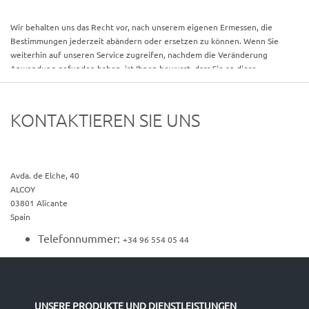
Dritter oder deren Dienstleistungen aufmerksam durchzulesen. .
Wir behalten uns das Recht vor, nach unserem eigenen Ermessen, die
Bestimmungen jederzeit abändern oder ersetzen zu können. Wenn Sie
weiterhin auf unseren Service zugreifen, nachdem die Veränderung
Anwendung gefunden haben, ist Ihnen bewusst, dass Sie an diese
veränderten Bedingungen gebunden sind.
KONTAKTIEREN SIE UNS
Avda. de Elche, 40
ALCOY
03801
Alicante
Spain
Telefonnummer:
+34 96 554 05 44
UNSERE PRODUKTE UND DIENSTLEISTUNGEN