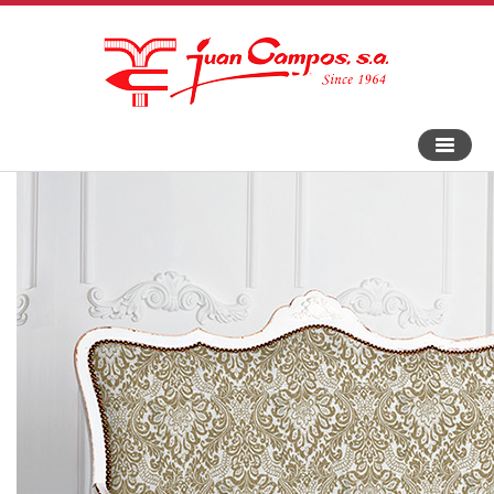
An-
und
Aus
Navigat