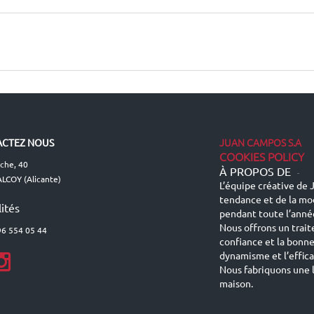
JUAN CAMPOS S.A
CTEZ NOUS
COOKIES POLICY
lche, 40
À PROPOS DE
-
LCOY (Alicante)
L’équipe créative de J
tendance et de la mo
ités
pendant toute l’anné
Nous offrons un trait
96 554 05 44
confiance et la bonn
dynamisme et l’effic
Nous fabriquons une l
maison.