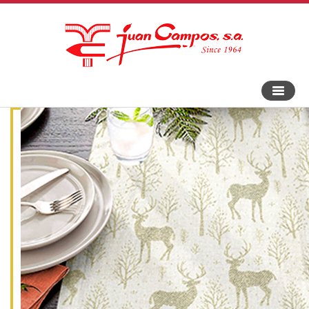
An-
und
Aus
Navigat