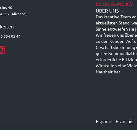
COOKIES POLICY
lche, 40
ÜBER UNS
-
LCOY (Alicante)
Das kreative Team vo
aktuellsten Stand, wa
keiten
Sinne entwerfen sie 
Wir freuen uns über 
96 554 05 44
zu den Kunden. Auf d
Geschäftsbeziehung 
guten Kommunikation,
erforderliche Effizi
Wir stellen eine Viel
Haushalt her.
Español
Français