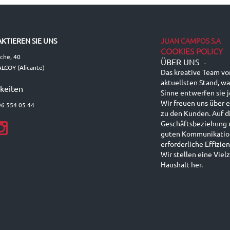
JUAN CAMPOS S.A
KTIEREN SIE UNS
COOKIES POLICY
lche, 40
ÜBER UNS
-
LCOY (Alicante)
Das kreative Team vo
aktuellsten Stand, wa
keiten
Sinne entwerfen sie 
Wir freuen uns über 
96 554 05 44
zu den Kunden. Auf d
Geschäftsbeziehung 
guten Kommunikation,
erforderliche Effizi
Wir stellen eine Viel
Haushalt her.