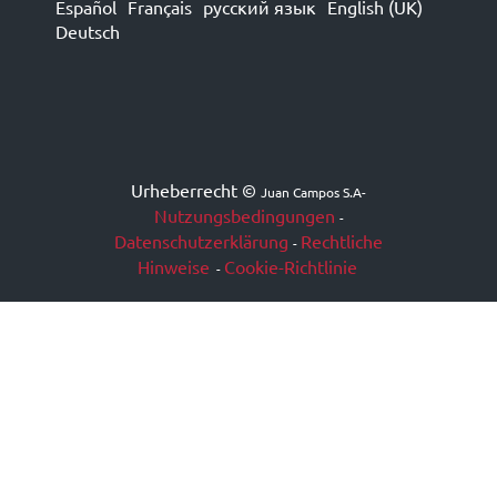
Español
Français
русский язык
English (UK)
Deutsch
Urheberrecht ©
Juan Campos S.A
-
Nutzungsbedingungen
-
Datenschutzerklärung
Rechtliche
-
Hinweise
Cookie-Richtlinie
-