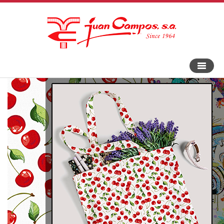
An-
und
Aus
Navigat