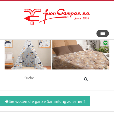
An-
und
Aus
Navigat
Sie wollen die ganze Sammlung zu sehen?