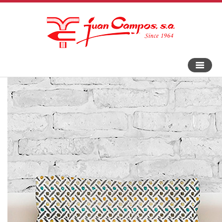
An-
und
Aus
Navigat