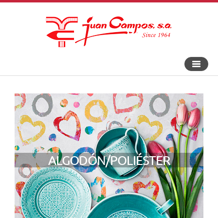
An-
und
Aus
Navigat
ALGODÓN/POLIÉSTER