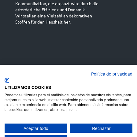
Kommunikation, die ergänzt wird durch die
erforderliche Effizienz und Dynamik.
Wir stellen eine Vielzahl an dekorativen
Stoffen für den Haushalt her.
Español
Français
русский язык
English (UK)
Política de privacidad
Deutsch
UTILIZAMOS COOKIES
Podemos utilizarlas para el análisis de los datos de nuestros visitantes, para
mejorar nuestro sitio web, mostrar contenido personalizado y brindarle una
excelente experiencia en el sitio web. Para obtener más información sobre
las cookies que utilizamos, abre los ajustes.
Urheberrecht ©
Juan Campos S.A
-
Aceptar todo
Rechazar
Nutzungsbedingungen
-
Datenschutzerklärung
Rechtliche
-