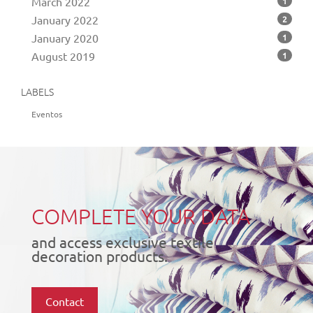
March 2022
1
January 2022
2
January 2020
1
August 2019
1
LABELS
Eventos
COMPLETE YOUR DATA
and access exclusive textile
decoration products.
Contact