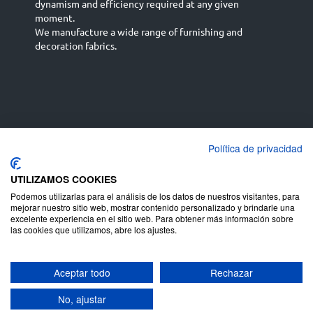
dynamism and efficiency required at any given
moment.
We manufacture a wide range of furnishing and
decoration fabrics.
Política de privacidad
Español
Français
русский язык
English (UK)
Deutsch
UTILIZAMOS COOKIES
Podemos utilizarlas para el análisis de los datos de nuestros visitantes, para
mejorar nuestro sitio web, mostrar contenido personalizado y brindarle una
excelente experiencia en el sitio web. Para obtener más información sobre
las cookies que utilizamos, abre los ajustes.
Aceptar todo
Rechazar
Copyright ©
Terms of use
Juan Campos S.A
-
Privacy policy
Legal warning
Cookies
-
-
-
No, ajustar
policy