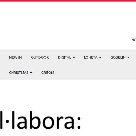
H
NEW IN
OUTDOOR
DIGITAL
LONETA
GOBELIN
CHRISTMAS
GREOM
* AYUDAS DE APOYO A 