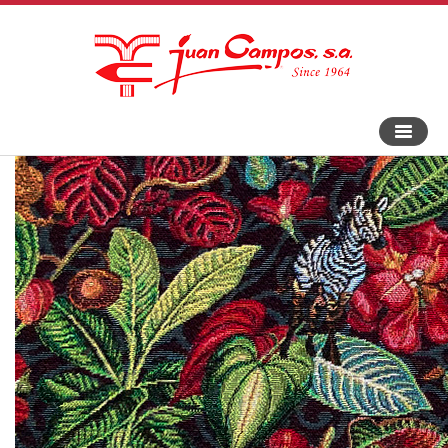
Bascule
la
navigat