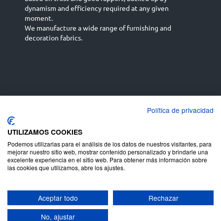
dynamism and efficiency required at any given
moment.
We manufacture a wide range of furnishing and
decoration fabrics.
Política de privacidad
Español
Français
русский язык
English (UK)
Deutsch
UTILIZAMOS COOKIES
Podemos utilizarlas para el análisis de los datos de nuestros visitantes, para
mejorar nuestro sitio web, mostrar contenido personalizado y brindarle una
excelente experiencia en el sitio web. Para obtener más información sobre
las cookies que utilizamos, abre los ajustes.
Aceptar todo
Rechazar
Copyright ©
Terms of use
Juan Campos S.A
-
Privacy policy
Legal warning
Cookies
-
-
-
No, ajustar