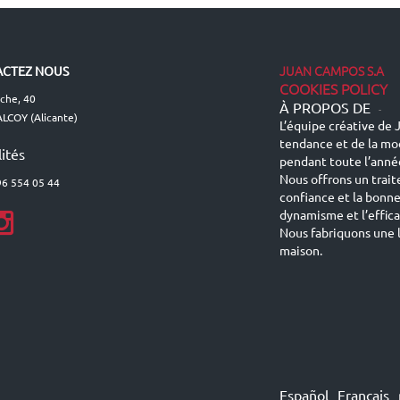
JUAN CAMPOS S.A
CTEZ NOUS
COOKIES POLICY
lche, 40
À PROPOS DE
-
LCOY (Alicante)
L’équipe créative de J
tendance et de la mo
ités
pendant toute l’anné
Nous offrons un trait
96 554 05 44
confiance et la bonn
dynamisme et l’effic
Nous fabriquons une l
maison.
Español
Français