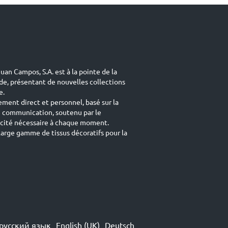
uan Campos, S.A. est à la pointe de la
de, présentant de nouvelles collections
e.
ement direct et personnel, basé sur la
e communication, soutenu par le
acité nécessaire à chaque moment.
arge gamme de tissus décoratifs pour la
русский язык
English (UK)
Deutsch