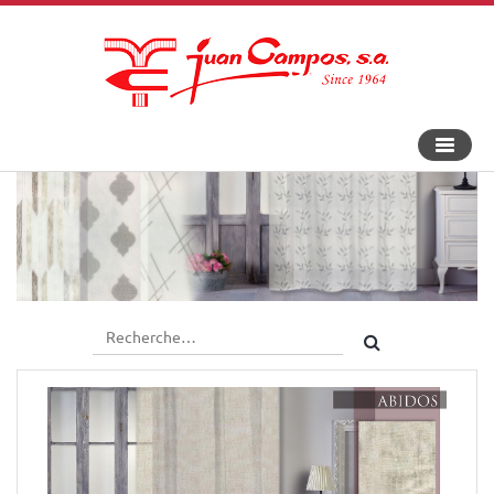
Bascule
la
navigat