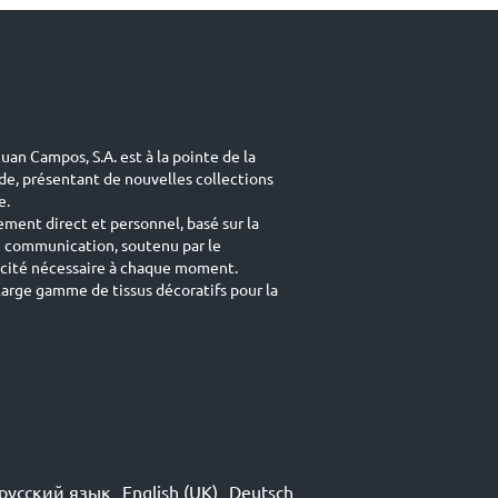
uan Campos, S.A. est à la pointe de la
de, présentant de nouvelles collections
e.
ement direct et personnel, basé sur la
e communication, soutenu par le
acité nécessaire à chaque moment.
arge gamme de tissus décoratifs pour la
русский язык
English (UK)
Deutsch