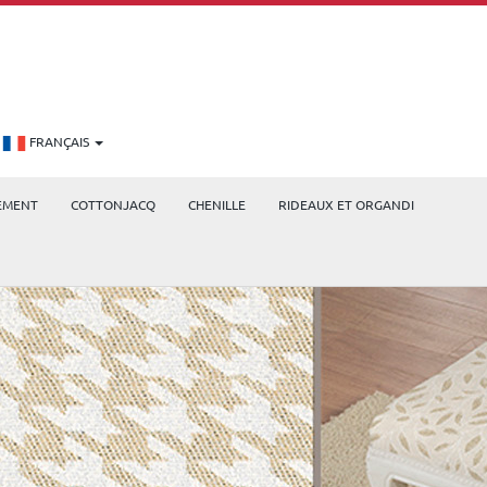
FRANÇAIS
EMENT
COTTONJACQ
CHENILLE
RIDEAUX ET ORGANDI