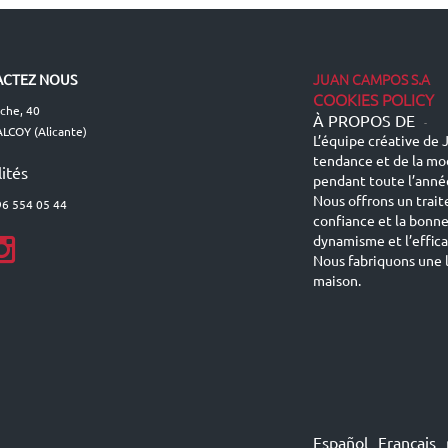
JUAN CAMPOS S.A
CTEZ NOUS
COOKIES POLICY
lche, 40
À PROPOS DE
-
LCOY (Alicante)
L’équipe créative de J
tendance et de la mo
ités
pendant toute l’anné
Nous offrons un trait
96 554 05 44
confiance et la bonn
dynamisme et l’effic
Nous fabriquons une l
maison.
Español
Français