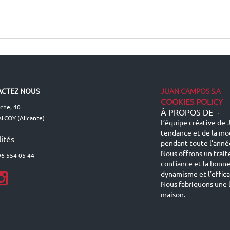
JUAN CAMPOS S.A
CTEZ NOUS
COOKIES POLICY
lche, 40
À PROPOS DE
-
LCOY (Alicante)
L’équipe créative de J
tendance et de la mo
ités
pendant toute l’anné
Nous offrons un trait
96 554 05 44
confiance et la bonn
dynamisme et l’effic
Nous fabriquons une l
maison.