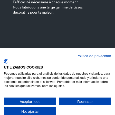
l’efficacité nécessaire à chaque moment.
Nous fabriquons une large gamme de tissus
décoratifs pour la maison.
Español
Français
русский язык
English (UK)
Política de privacidad
Deutsch
UTILIZAMOS COOKIES
Podemos utilizarlas para el análisis de los datos de nuestros visitantes, para
mejorar nuestro sitio web, mostrar contenido personalizado y brindarle una
excelente experiencia en el sitio web. Para obtener más información sobre
las cookies que utilizamos, abre los ajustes.
Copyright ©
Termes et
Juan Campos S.A
-
Aceptar todo
Rechazar
conditions d'utilisation du site
Politique
-
de vie privée
Avis juridique
Pollitique
-
-
No, ajustar
de cookie