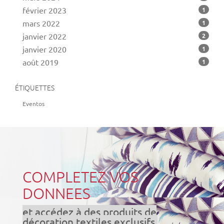
février 2023
1
mars 2022
1
janvier 2022
2
janvier 2020
1
août 2019
1
ÉTIQUETTES
Eventos
COMPLETEZ VOS
DONNEES
et accédez à des produits de
décoration textiles exclusifs.